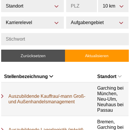
Standort
10 km
Karrierelevel
Aufgabengebiet
Zurücksetzen
Aktualisieren
Stellenbezeichnung
Standort
Garching bei
München,
Auszubildende Kauffrau/-mann Groß-
Neu-Ulm,
und Außenhandelsmanagement
Neuhaus bei
Passau
Bremen,
Garching bei
Auszubildende Lagerlogistik (m/w/d)