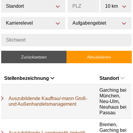
Standort
10 km
Karrierelevel
Aufgabengebiet
Zurücksetzen
Aktualisieren
Stellenbezeichnung
Standort
Garching bei
München,
Auszubildende Kauffrau/-mann Groß-
Neu-Ulm,
und Außenhandelsmanagement
Neuhaus bei
Passau
Bremen,
Garching bei
Auszubildende Lagerlogistik (m/w/d)