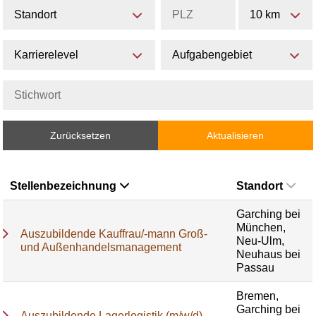
Standort
10 km
Karrierelevel
Aufgabengebiet
Zurücksetzen
Aktualisieren
Stellenbezeichnung
Standort
Garching bei
München,
Auszubildende Kauffrau/-mann Groß-
Neu-Ulm,
und Außenhandelsmanagement
Neuhaus bei
Passau
Bremen,
Garching bei
Auszubildende Lagerlogistik (m/w/d)