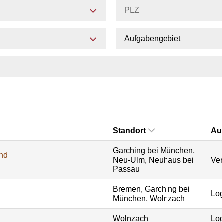
Aufgabengebiet
Standort
Au
Garching bei München,
und
Neu-Ulm, Neuhaus bei
Ver
Passau
Bremen, Garching bei
Log
München, Wolnzach
Wolnzach
Log