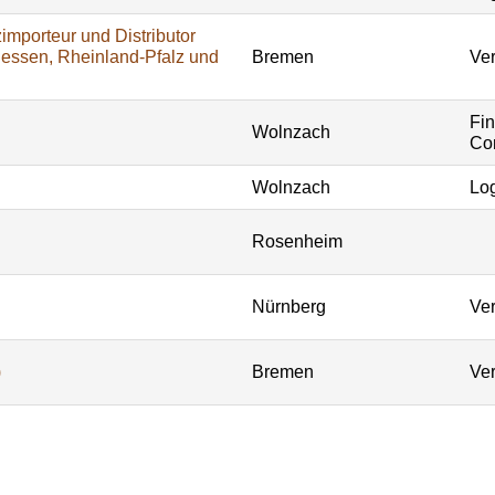
importeur und Distributor
Hessen, Rheinland-Pfalz und
Bremen
Ver
Fi
Wolnzach
Con
Wolnzach
Log
Rosenheim
Nürnberg
Ver
)
Bremen
Ver