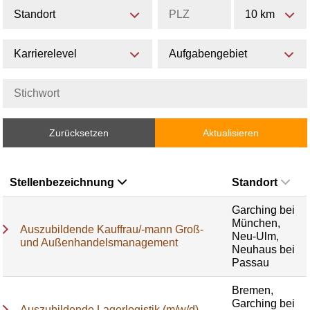
Standort
10 km
Karrierelevel
Aufgabengebiet
Zurücksetzen
Aktualisieren
Stellenbezeichnung
Standort
Garching bei
München,
Auszubildende Kauffrau/-mann Groß-
Neu-Ulm,
und Außenhandelsmanagement
Neuhaus bei
Passau
Bremen,
Garching bei
Auszubildende Lagerlogistik (m/w/d)