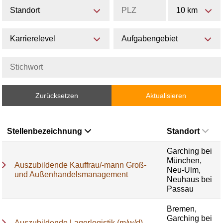
Standort
10 km
Karrierelevel
Aufgabengebiet
Zurücksetzen
Aktualisieren
Stellenbezeichnung
Standort
Garching bei
München,
Auszubildende Kauffrau/-mann Groß-
Neu-Ulm,
und Außenhandelsmanagement
Neuhaus bei
Passau
Bremen,
Garching bei
Auszubildende Lagerlogistik (m/w/d)