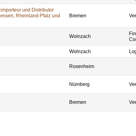
importeur und Distributor
Hessen, Rheinland-Pfalz und
Bremen
Ver
Fi
Wolnzach
Con
Wolnzach
Log
Rosenheim
Nürnberg
Ver
)
Bremen
Ver