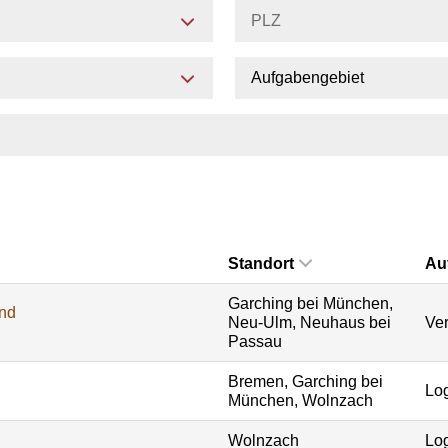
Aufgabengebiet
Standort
Au
Garching bei München,
und
Neu-Ulm, Neuhaus bei
Ver
Passau
Bremen, Garching bei
Log
München, Wolnzach
Wolnzach
Log