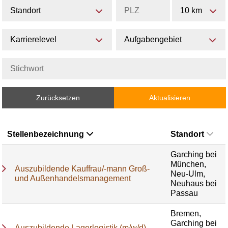
Standort
10 km
Karrierelevel
Aufgabengebiet
Zurücksetzen
Aktualisieren
Stellenbezeichnung
Standort
Garching bei
München,
Auszubildende Kauffrau/-mann Groß-
Neu-Ulm,
und Außenhandelsmanagement
Neuhaus bei
Passau
Bremen,
Garching bei
Auszubildende Lagerlogistik (m/w/d)