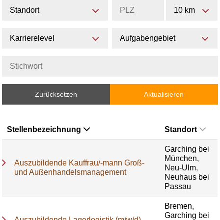
Standort
10 km
Karrierelevel
Aufgabengebiet
Zurücksetzen
Aktualisieren
Stellenbezeichnung
Standort
Garching bei
München,
Auszubildende Kauffrau/-mann Groß-
Neu-Ulm,
und Außenhandelsmanagement
Neuhaus bei
Passau
Bremen,
Garching bei
Auszubildende Lagerlogistik (m/w/d)