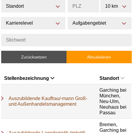
Standort
10 km
Karrierelevel
Aufgabengebiet
Zurücksetzen
Aktualisieren
Stellenbezeichnung
Standort
Garching bei
München,
Auszubildende Kauffrau/-mann Groß-
Neu-Ulm,
und Außenhandelsmanagement
Neuhaus bei
Passau
Bremen,
Garching bei
Auszubildende Lagerlogistik (m/w/d)