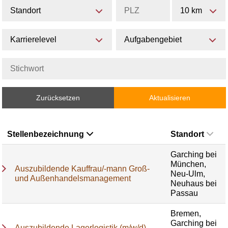
Standort
10 km
Karrierelevel
Aufgabengebiet
Zurücksetzen
Aktualisieren
Stellenbezeichnung
Standort
Garching bei
München,
Auszubildende Kauffrau/-mann Groß-
Neu-Ulm,
und Außenhandelsmanagement
Neuhaus bei
Passau
Bremen,
Garching bei
Auszubildende Lagerlogistik (m/w/d)