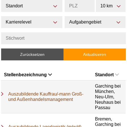
Standort
10 km
Karrierelevel
Aufgabengebiet
Zurücksetzen
Aktualisieren
Stellenbezeichnung
Standort
Garching bei
München,
Auszubildende Kauffrau/-mann Groß-
Neu-Ulm,
und Außenhandelsmanagement
Neuhaus bei
Passau
Bremen,
Garching bei
Auszubildende Lagerlogistik (m/w/d)