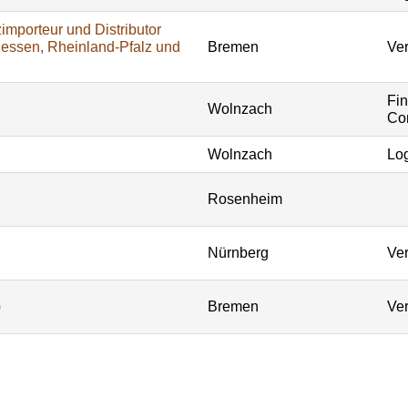
importeur und Distributor
Hessen, Rheinland-Pfalz und
Bremen
Ver
Fi
Wolnzach
Con
Wolnzach
Log
Rosenheim
Nürnberg
Ver
)
Bremen
Ver