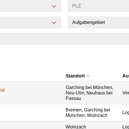
Aufgabengebiet
Standort
Au
Garching bei München,
und
Neu-Ulm, Neuhaus bei
Ver
Passau
Bremen, Garching bei
Log
München, Wolnzach
Wolnzach
Log