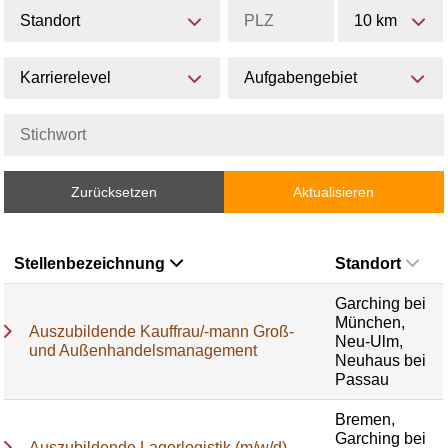
Standort
10 km
Karrierelevel
Aufgabengebiet
Zurücksetzen
Aktualisieren
Stellenbezeichnung
Standort
Garching bei
München,
Auszubildende Kauffrau/-mann Groß-
Neu-Ulm,
und Außenhandelsmanagement
Neuhaus bei
Passau
Bremen,
Garching bei
Auszubildende Lagerlogistik (m/w/d)