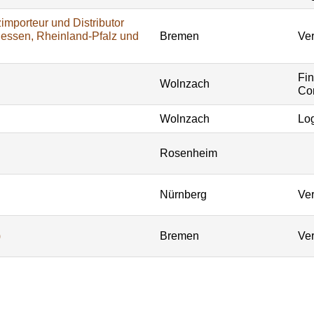
importeur und Distributor
Hessen, Rheinland-Pfalz und
Bremen
Ver
Fi
Wolnzach
Con
Wolnzach
Log
Rosenheim
Nürnberg
Ver
)
Bremen
Ver