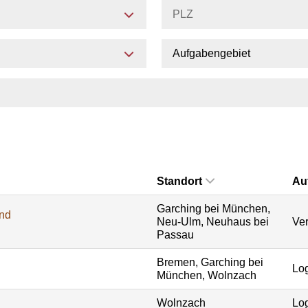
Aufgabengebiet
Standort
Au
Garching bei München,
und
Neu-Ulm, Neuhaus bei
Ver
Passau
Bremen, Garching bei
Log
München, Wolnzach
Wolnzach
Log