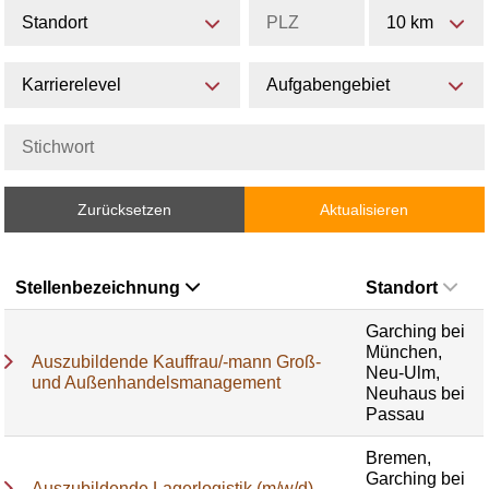
Standort
10 km
Karrierelevel
Aufgabengebiet
Zurücksetzen
Aktualisieren
Stellenbezeichnung
Standort
Garching bei
München,
Auszubildende Kauffrau/-mann Groß-
Neu-Ulm,
und Außenhandelsmanagement
Neuhaus bei
Passau
Bremen,
Garching bei
Auszubildende Lagerlogistik (m/w/d)