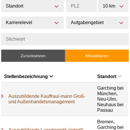
Standort
10 km
Karrierelevel
Aufgabengebiet
Zurücksetzen
Aktualisieren
Stellenbezeichnung
Standort
Garching bei
München,
Auszubildende Kauffrau/-mann Groß-
Neu-Ulm,
und Außenhandelsmanagement
Neuhaus bei
Passau
Bremen,
Garching bei
Auszubildende Lagerlogistik (m/w/d)