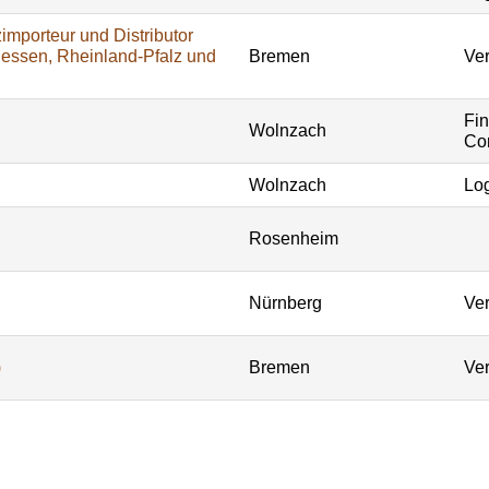
importeur und Distributor
Hessen, Rheinland-Pfalz und
Bremen
Ver
Fi
Wolnzach
Con
Wolnzach
Log
Rosenheim
Nürnberg
Ver
)
Bremen
Ver