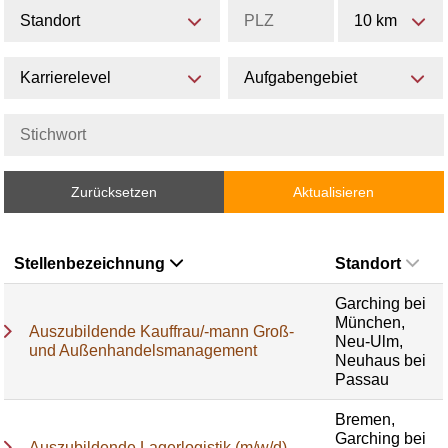
Standort
10 km
Karrierelevel
Aufgabengebiet
Zurücksetzen
Aktualisieren
Stellenbezeichnung
Standort
Garching bei
München,
Auszubildende Kauffrau/-mann Groß-
Neu-Ulm,
und Außenhandelsmanagement
Neuhaus bei
Passau
Bremen,
Garching bei
Auszubildende Lagerlogistik (m/w/d)