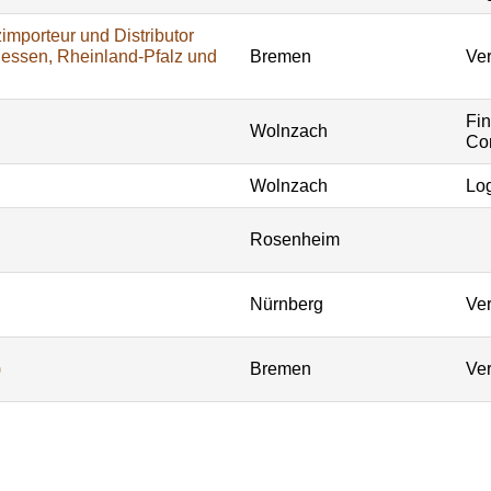
importeur und Distributor
Hessen, Rheinland-Pfalz und
Bremen
Ver
Fi
Wolnzach
Con
Wolnzach
Log
Rosenheim
Nürnberg
Ver
)
Bremen
Ver