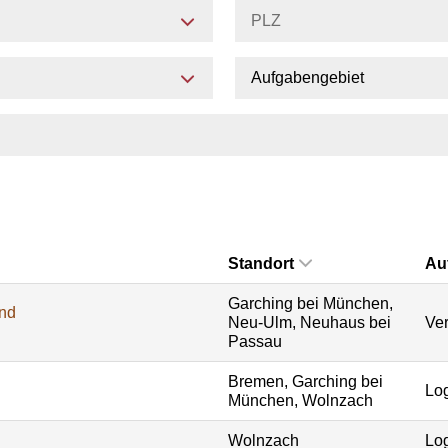
Aufgabengebiet
Standort
Au
Garching bei München,
und
Neu-Ulm, Neuhaus bei
Ver
Passau
Bremen, Garching bei
Log
München, Wolnzach
Wolnzach
Log