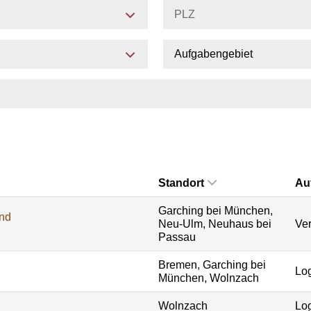
Aufgabengebiet
Standort
Au
Garching bei München,
und
Neu-Ulm, Neuhaus bei
Ver
Passau
Bremen, Garching bei
Log
München, Wolnzach
Wolnzach
Log