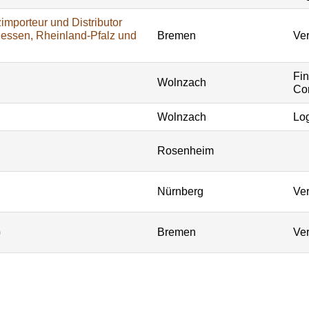
importeur und Distributor
Hessen, Rheinland-Pfalz und
Bremen
Ver
Fi
Wolnzach
Con
Wolnzach
Log
Rosenheim
Nürnberg
Ver
)
Bremen
Ver