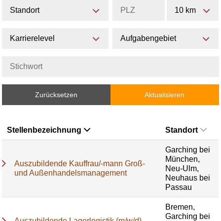
Standort
10 km
Karrierelevel
Aufgabengebiet
Zurücksetzen
Aktualisieren
Stellenbezeichnung
Standort
Garching bei
München,
Auszubildende Kauffrau/-mann Groß-
Neu-Ulm,
und Außenhandelsmanagement
Neuhaus bei
Passau
Bremen,
Garching bei
Auszubildende Lagerlogistik (m/w/d)