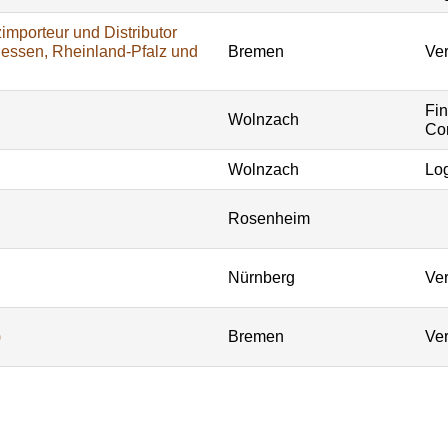
importeur und Distributor
Hessen, Rheinland-Pfalz und
Bremen
Ver
Fi
Wolnzach
Con
Wolnzach
Log
Rosenheim
Nürnberg
Ver
)
Bremen
Ver