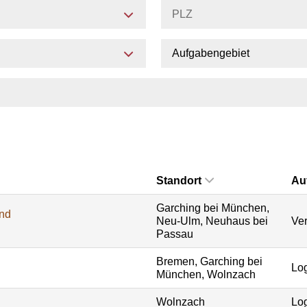
Aufgabengebiet
Standort
Au
Garching bei München,
und
Neu-Ulm, Neuhaus bei
Ver
Passau
Bremen, Garching bei
Log
München, Wolnzach
Wolnzach
Log