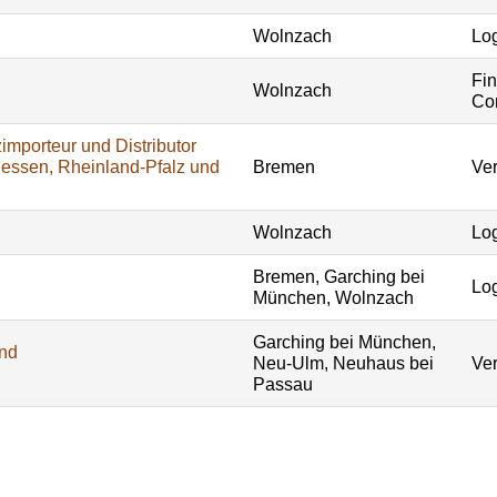
Wolnzach
Log
Fi
Wolnzach
Con
importeur und Distributor
Hessen, Rheinland-Pfalz und
Bremen
Ver
Wolnzach
Log
Bremen, Garching bei
Log
München, Wolnzach
Garching bei München,
und
Neu-Ulm, Neuhaus bei
Ver
Passau