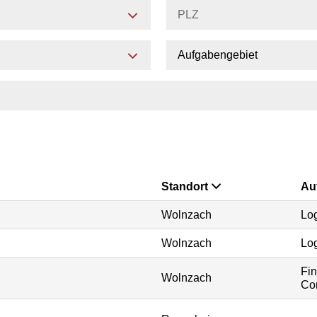
Aufgabengebiet
Standort
Au
Wolnzach
Log
Wolnzach
Log
Fi
Wolnzach
Con