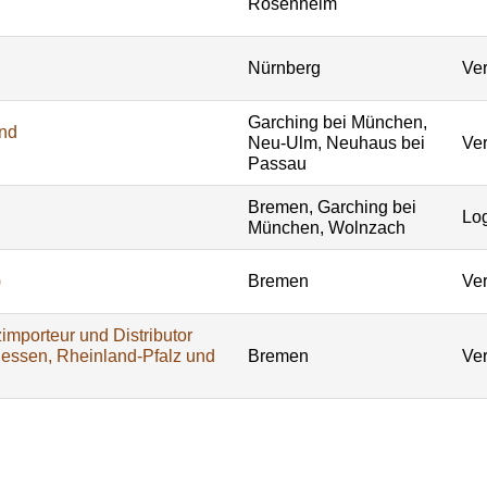
Rosenheim
Nürnberg
Ver
Garching bei München,
und
Neu-Ulm, Neuhaus bei
Ver
Passau
Bremen, Garching bei
Log
München, Wolnzach
)
Bremen
Ver
importeur und Distributor
Hessen, Rheinland-Pfalz und
Bremen
Ver