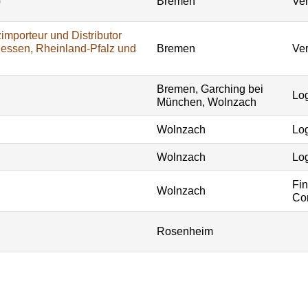
)
Bremen
Ver
importeur und Distributor
Hessen, Rheinland-Pfalz und
Bremen
Ver
Bremen, Garching bei
Log
München, Wolnzach
Wolnzach
Log
Wolnzach
Log
Fi
Wolnzach
Con
Rosenheim