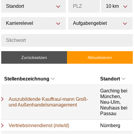
Standort
10 km
Karrierelevel
Aufgabengebiet
Zurücksetzen
Aktualisieren
Stellenbezeichnung
Standort
Garching bei
München,
Auszubildende Kauffrau/-mann Groß-
Neu-Ulm,
und Außenhandelsmanagement
Neuhaus bei
Passau
Vertriebsinnendienst (m/w/d)
Nürnberg