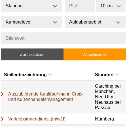
Standort
10 km
Karrierelevel
Aufgabengebiet
Zurücksetzen
Aktualisieren
Stellenbezeichnung
Standort
Garching bei
München,
Auszubildende Kauffrau/-mann Groß-
Neu-Ulm,
und Außenhandelsmanagement
Neuhaus bei
Passau
Vertriebsinnendienst (m/w/d)
Nürnberg