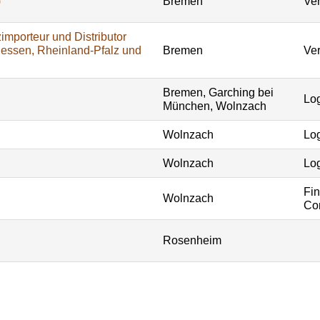
)
Bremen
Ver
importeur und Distributor
Hessen, Rheinland-Pfalz und
Bremen
Ver
Bremen, Garching bei
Log
München, Wolnzach
Wolnzach
Log
Wolnzach
Log
Fi
Wolnzach
Con
Rosenheim