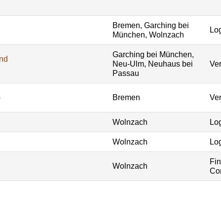
Bremen, Garching bei
Log
München, Wolnzach
Garching bei München,
und
Neu-Ulm, Neuhaus bei
Ver
Passau
)
Bremen
Ver
Wolnzach
Log
Wolnzach
Log
Fi
Wolnzach
Con