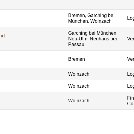
Bremen, Garching bei
Log
München, Wolnzach
Garching bei München,
und
Neu-Ulm, Neuhaus bei
Ver
Passau
)
Bremen
Ver
Wolnzach
Log
Wolnzach
Log
Fi
Wolnzach
Con