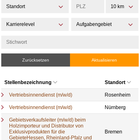
Standort
10 km
Karrierelevel
Aufgabengebiet
Zurücksetzen
Aktualisieren
Stellenbezeichnung
Standort
Vertriebsinnendienst (m/w/d)
Rosenheim
Vertriebsinnendienst (m/w/d)
Nürnberg
Gebietsverkaufsleiter (m/w/d) beim
Holzimporteur und Distributor von
Exklusivprodukten für die
Bremen
GebieteHessen, Rheinland-Pfalz und