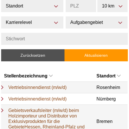
Standort
10 km
Karrierelevel
Aufgabengebiet
Zurücksetzen
Aktualisieren
Stellenbezeichnung
Standort
Vertriebsinnendienst (m/w/d)
Rosenheim
Vertriebsinnendienst (m/w/d)
Nürnberg
Gebietsverkaufsleiter (m/w/d) beim
Holzimporteur und Distributor von
Exklusivprodukten für die
Bremen
GebieteHessen, Rheinland-Pfalz und