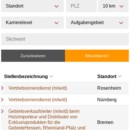
Standort
10 km
Karrierelevel
Aufgabengebiet
Zurücksetzen
Aktualisieren
Stellenbezeichnung
Standort
Vertriebsinnendienst (m/w/d)
Rosenheim
Vertriebsinnendienst (m/w/d)
Nürnberg
Gebietsverkaufsleiter (m/w/d) beim
Holzimporteur und Distributor von
Exklusivprodukten für die
Bremen
GebieteHessen, Rheinland-Pfalz und