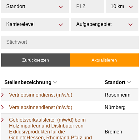
Standort
10 km
Karrierelevel
Aufgabengebiet
Zurücksetzen
Aktualisieren
Stellenbezeichnung
Standort
Vertriebsinnendienst (m/w/d)
Rosenheim
Vertriebsinnendienst (m/w/d)
Nürnberg
Gebietsverkaufsleiter (m/w/d) beim
Holzimporteur und Distributor von
Exklusivprodukten für die
Bremen
GebieteHessen, Rheinland-Pfalz und