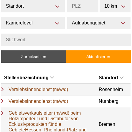
Standort
10 km
Karrierelevel
Aufgabengebiet
Zurücksetzen
Aktualisieren
Stellenbezeichnung
Standort
Vertriebsinnendienst (m/w/d)
Rosenheim
Vertriebsinnendienst (m/w/d)
Nürnberg
Gebietsverkaufsleiter (m/w/d) beim
Holzimporteur und Distributor von
Exklusivprodukten für die
Bremen
GebieteHessen, Rheinland-Pfalz und