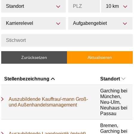
Standort
10 km
Karrierelevel
Aufgabengebiet
Zurücksetzen
Aktualisieren
Stellenbezeichnung
Standort
Garching bei
München,
Auszubildende Kauffrau/-mann Groß-
Neu-Ulm,
und Außenhandelsmanagement
Neuhaus bei
Passau
Bremen,
Garching bei
Auszubildende Lagerlogistik (m/w/d)