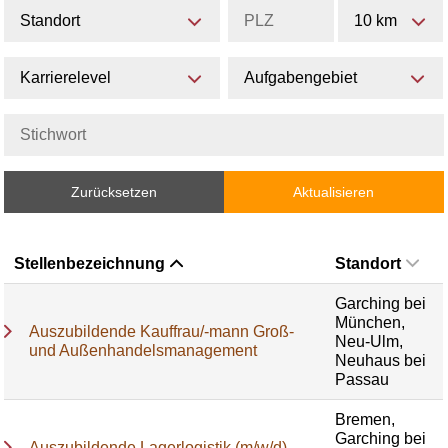
Standort
10 km
Karrierelevel
Aufgabengebiet
Zurücksetzen
Aktualisieren
Stellenbezeichnung
Standort
Garching bei
München,
Auszubildende Kauffrau/-mann Groß-
Neu-Ulm,
und Außenhandelsmanagement
Neuhaus bei
Passau
Bremen,
Garching bei
Auszubildende Lagerlogistik (m/w/d)