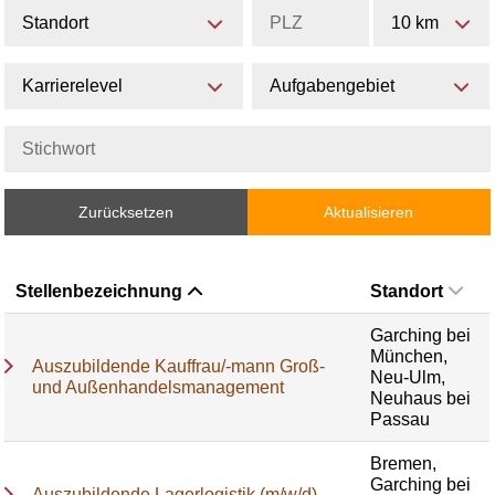
Standort
10 km
Karrierelevel
Aufgabengebiet
Zurücksetzen
Aktualisieren
Stellenbezeichnung
Standort
Garching bei
München,
Auszubildende Kauffrau/-mann Groß-
Neu-Ulm,
und Außenhandelsmanagement
Neuhaus bei
Passau
Bremen,
Garching bei
Auszubildende Lagerlogistik (m/w/d)