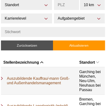
Standort
10 km
Karrierelevel
Aufgabengebiet
Zurücksetzen
Aktualisieren
Stellenbezeichnung
Standort
Garching bei
München,
Auszubildende Kauffrau/-mann Groß-
Neu-Ulm,
und Außenhandelsmanagement
Neuhaus bei
Passau
Bremen,
Garching bei
Auszubildende Lagerlogistik (m/w/d)