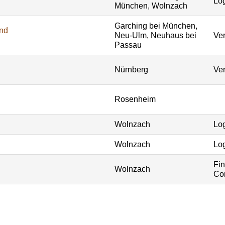
Log
München, Wolnzach
Garching bei München,
und
Neu-Ulm, Neuhaus bei
Ver
Passau
Nürnberg
Ver
Rosenheim
Wolnzach
Log
Wolnzach
Log
Fi
Wolnzach
Con