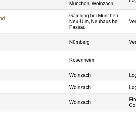
Log
München, Wolnzach
Garching bei München,
und
Neu-Ulm, Neuhaus bei
Ver
Passau
Nürnberg
Ver
Rosenheim
Wolnzach
Log
Wolnzach
Log
Fi
Wolnzach
Con