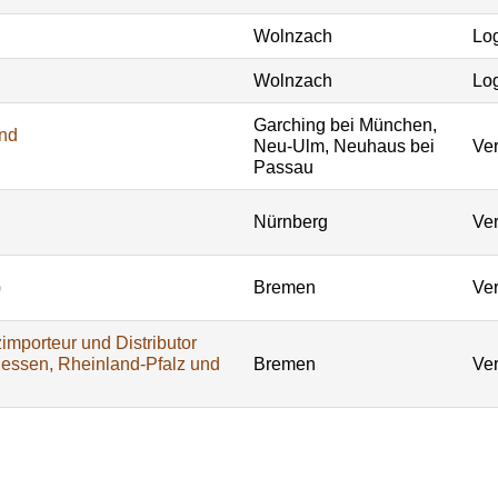
Wolnzach
Log
Wolnzach
Log
Garching bei München,
und
Neu-Ulm, Neuhaus bei
Ver
Passau
Nürnberg
Ver
)
Bremen
Ver
importeur und Distributor
Hessen, Rheinland-Pfalz und
Bremen
Ver