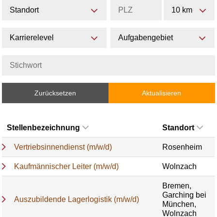
Standort
10 km
Karrierelevel
Aufgabengebiet
Zurücksetzen
Aktualisieren
Stellenbezeichnung
Standort
Vertriebsinnendienst (m/w/d)
Rosenheim
Kaufmännischer Leiter (m/w/d)
Wolnzach
Bremen,
Garching bei
Auszubildende Lagerlogistik (m/w/d)
München,
Wolnzach