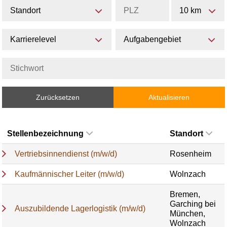
Standort
10 km
Karrierelevel
Aufgabengebiet
Zurücksetzen
Aktualisieren
Stellenbezeichnung
Standort
Vertriebsinnendienst (m/w/d)
Rosenheim
Kaufmännischer Leiter (m/w/d)
Wolnzach
Bremen,
Garching bei
Auszubildende Lagerlogistik (m/w/d)
München,
Wolnzach