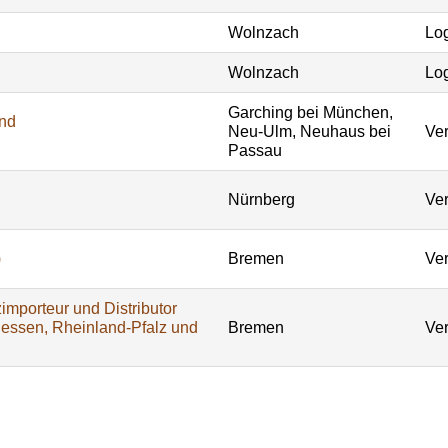
Wolnzach
Log
Wolnzach
Log
Garching bei München,
und
Neu-Ulm, Neuhaus bei
Ver
Passau
Nürnberg
Ver
)
Bremen
Ver
importeur und Distributor
Hessen, Rheinland-Pfalz und
Bremen
Ver