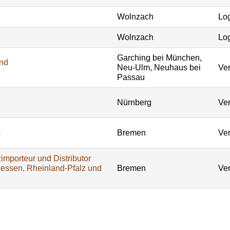
Wolnzach
Log
Wolnzach
Log
Garching bei München,
und
Neu-Ulm, Neuhaus bei
Ver
Passau
Nürnberg
Ver
)
Bremen
Ver
importeur und Distributor
Hessen, Rheinland-Pfalz und
Bremen
Ver