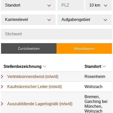
Standort
10 km
Karrierelevel
Aufgabengebiet
Zurücksetzen
Aktualisieren
Stellenbezeichnung
Standort
Vertriebsinnendienst (m/w/d)
Rosenheim
Kaufmännischer Leiter (m/w/d)
Wolnzach
Bremen,
Garching bei
Auszubildende Lagerlogistik (m/w/d)
München,
Wolnzach