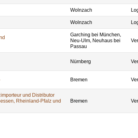
Wolnzach
Log
Wolnzach
Log
Garching bei München,
und
Neu-Ulm, Neuhaus bei
Ver
Passau
Nürnberg
Ver
)
Bremen
Ver
importeur und Distributor
Hessen, Rheinland-Pfalz und
Bremen
Ver