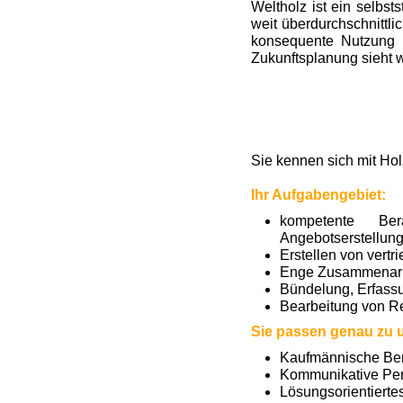
Weltholz ist ein selb
weit überdurchschnittli
konsequente Nutzung 
Zukunftsplanung sieht 
Sie kennen sich mit Hol
Ihr Aufgabengebiet:
kompetente Ber
Angebotserstellun
Erstellen von vert
Enge Zusammenarbe
Bündelung, Erfass
Bearbeitung von Re
Sie passen genau zu 
Kaufmännische Beru
Kommunikative Per
Lösungsorientiert