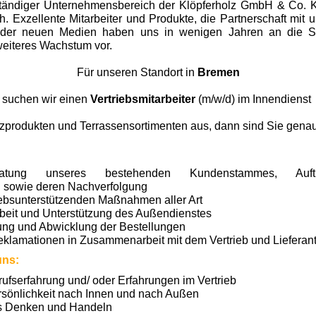
stständiger Unternehmensbereich der Klöpferholz GmbH & Co. 
ch. Exzellente Mitarbeiter und Produkte, die Partnerschaft mi
der neuen Medien haben uns in wenigen Jahren an die Sp
weiteres Wachstum vor.
Für unseren Standort in
Bremen
suchen wir einen
Vertriebsmitarbeiter
(m/w/d) im Innendiens
zprodukten und Terrassensortimenten aus, dann sind Sie genau 
atung unseres bestehenden Kundenstammes, Auftr
g sowie deren Nachverfolgung
riebsunterstützenden Maßnahmen aller Art
it und Unterstützung des Außendienstes
ung und Abwicklung der Bestellungen
klamationen in Zusammen­arbeit mit dem Vertrieb und Lieferan
uns:
fserfahrung und/ oder Erfahrungen im Vertrieb
sönlichkeit nach Innen und nach Außen
es Denken und Handeln